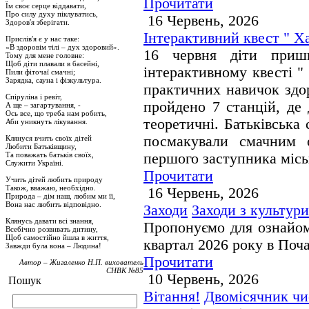
Прочитати
Їм своє серце віддавати,
Про силу духу піклуватись,
16 Червень, 2026
Здоров′я зберігати.
Інтерактивний квест " Х
Прислів′я є у нас таке:
«В здоровім тілі – дух здоровий».
16 червня діти приш
Тому для мене головне:
Щоб діти плавали в басейні,
інтерактивному квесті "
Пили фіточаї смачні;
Зарядка, сауна і фізкультура.
практичних навичок здор
Спіруліна і ревіт,
пройдено 7 станцій, де 
А ще – загартування, -
Ось все, що треба нам робить,
теоретичні. Батьківська
Аби уникнуть лікування.
посмакували смачним 
Клянуся вчить своїх дітей
Любити Батьківщину,
Та поважать батьків своїх,
першого заступника місь
Служити Україні.
Прочитати
Учить дітей любить природу
Також, вважаю, необхідно.
16 Червень, 2026
Природа – дім наш, любим ми її,
Вона нас любить відповідно.
Заходи
Заходи з культур
Клянусь давати всі знання,
Пропонуємо для ознайомл
Всебічно розвивать дитину,
Щоб самостійно йшла в життя,
квартал 2026 року в Поч
Завжди була вона – Людина!
Прочитати
Автор – Жигаленко Н.П. вихователь
СНВК №85
10 Червень, 2026
Пошук
Вітання!
Двомісячник чи