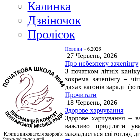
Калинка
Дзвіночок
Пролісок
Новини
» 6.2026
27 Червень, 2026
Про небезпеку зачепінгу
З початком літніх каніку
зокрема зачепінгу – чі
дахах вагонів заради фот
Прочитати
18 Червень, 2026
Здорове харчування
Здорове харчування – в
важливо приділяти ув
закладається світогляд д
Клятва вихователя здоров'я
Клянусь любить своїх дітей,