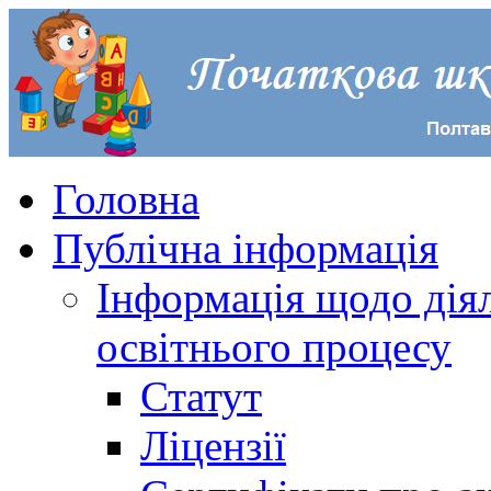
Головна
Публічна інформація
Інформація щодо діял
освітнього процесу
Статут
Ліцензії