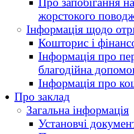
Про запобігання н
жорстокого поводж
Інформація щодо отр
Кошторис і фінансо
Інформація про пер
благодійна допомо
Інформація про ко
Про заклад
Загальна інформація
Установчі докумен