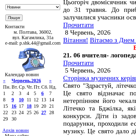
Цьогоріч двомісячник чи
до 31 травня. До приб
залучилися учасники ос
Пошук
Прочитати
Контакти
8 Червень, 2026
м. Полтава, 36002,
вул. Кагамлика, 31а
Вітання!
Вітаємо з Днем
e-mail: p.shk.44@gmail.com
21. 06 вчителя- логопе
Прочитати
5 Червень, 2026
Календар новин
Сторінка музичних керів
«
Червень.2026
»
Свято "Здрастуй, літечк
Пн.
Вт.
Ср.
Чт.
Пт.
Сб.
Нд.
Це свято відзначає по
1
2
3
4
5
6
7
8
9
10
11
12
13
14
нетерпінням його чекал
15
16
17
18
19
20
21
Літечко та Бджілка, як
22
23
24
25
26
27
28
конкурси. Діти із задо
29
30
подарунки, проходили ес
музику. Це свято дало д
Архів новин
Мапа сайту