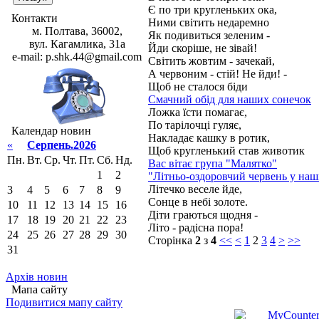
Є по три кругленьких ока,
Контакти
Ними світить недаремно
м. Полтава, 36002,
Як подивиться зеленим -
вул. Кагамлика, 31а
Йди скоріше, не зівай!
e-mail: p.shk.44@gmail.com
Світить жовтим - зачекай,
А червоним - стій! Не йди! -
Щоб не сталося біди
Смачний обід для наших сонечок
Ложка їсти помагає,
По тарілочці гуляє,
Календар новин
Накладає кашку в ротик,
«
Серпень.2026
Щоб кругленький став животик
Пн.
Вт.
Ср.
Чт.
Пт.
Сб.
Нд.
Вас вітає група "Малятко"
1
2
"Літньо-оздоровчий червень у наш
Літечко веселе йде,
3
4
5
6
7
8
9
Сонце в небі золоте.
10
11
12
13
14
15
16
Діти граються щодня -
17
18
19
20
21
22
23
Літо - радісна пора!
24
25
26
27
28
29
30
Сторінка
2
з
4
<<
<
1
2
3
4
>
>>
31
Архів новин
Мапа сайту
Подивитися мапу сайту