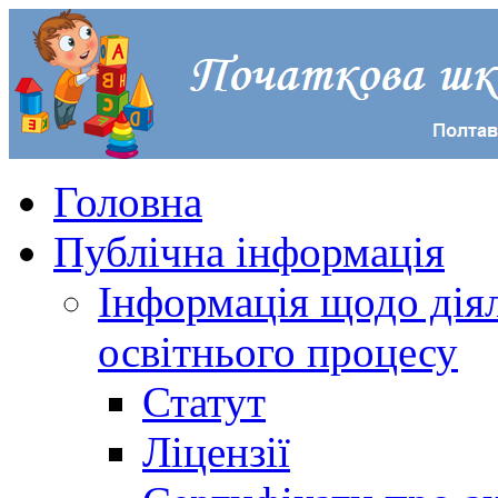
Головна
Публічна інформація
Інформація щодо діял
освітнього процесу
Статут
Ліцензії