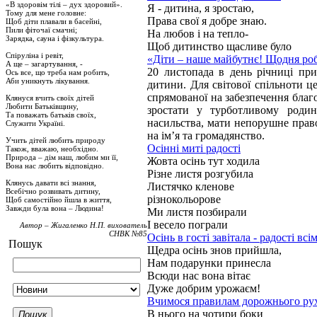
«В здоровім тілі – дух здоровий».
Я - дитина, я зростаю,
Тому для мене головне:
Права свої я добре знаю.
Щоб діти плавали в басейні,
Пили фіточаї смачні;
На любов і на тепло-
Зарядка, сауна і фізкультура.
Щоб дитинство щасливе було
Спіруліна і ревіт,
«Діти – наше майбутнє! Щодня р
А ще – загартування, -
20 листопада в день річниці при
Ось все, що треба нам робить,
Аби уникнуть лікування.
дитини. Для світової спільноти це
спрямованої на забезпечення благо
Клянуся вчить своїх дітей
Любити Батьківщину,
зростати у турботливому роди
Та поважать батьків своїх,
насильства, мати непорушне право
Служити Україні.
на ім’я та громадянство.
Учить дітей любить природу
Осінні миті радості
Також, вважаю, необхідно.
Природа – дім наш, любим ми її,
Жовта осінь тут ходила
Вона нас любить відповідно.
Різне листя розгубила
Клянусь давати всі знання,
Листячко кленове
Всебічно розвивать дитину,
різнокольорове
Щоб самостійно йшла в життя,
Завжди була вона – Людина!
Ми листя позбирали
І весело пограли
Автор – Жигаленко Н.П. вихователь
СНВК №85
Осінь в гості завітала - радості вс
Пошук
Щедра осінь знов прийшла,
Нам подарунки принесла
Всюди нас вона вітає
Дуже добрим урожаєм!
Вчимося правилам дорожнього ру
В нього на чотири боки
Пошук