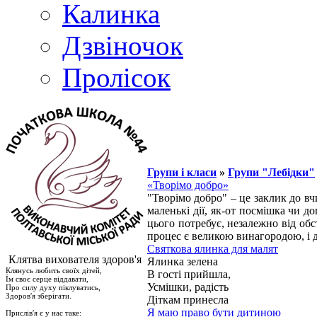
Калинка
Дзвіночок
Пролісок
Групи і класи
»
Групи "Лебідки"
«Творімо добро»
"Творімо добро" – це заклик до вч
маленькі дії, як-от посмішка чи д
цього потребує, незалежно від об
процес є великою винагородою, і 
Святкова ялинка для малят
Клятва вихователя здоров'я
Ялинка зелена
Клянусь любить своїх дітей,
В гості прийшла,
Їм своє серце віддавати,
Усмішки, радість
Про силу духу піклуватись,
Здоров′я зберігати.
Діткам принесла
Я маю право бути дитиною
Прислів′я є у нас таке: