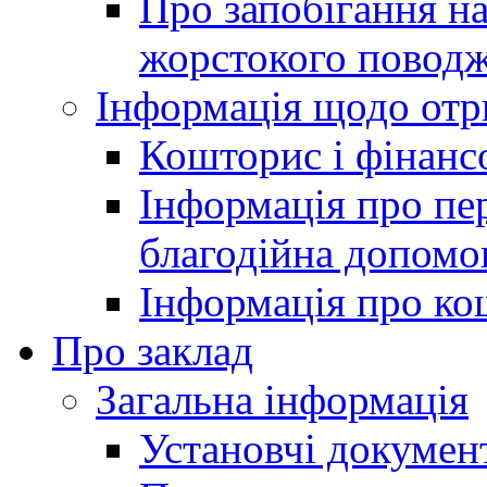
Про запобігання н
жорстокого поводж
Інформація щодо отр
Кошторис і фінансо
Інформація про пер
благодійна допомо
Інформація про ко
Про заклад
Загальна інформація
Установчі докумен