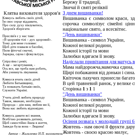
Бережу її традиції,
Звичаї й святі реліквії
З днем вишиванки!
Клятва вихователя здоров'я
Вишиванка є символом краси, здор
Клянусь любить своїх дітей,
Їм своє серце віддавати,
сорочка символізує сімейні цін
Про силу духу піклуватись,
національне свято, а всесвітнє.
Здоров′я зберігати.
"День вишиванки"
Прислів′я є у нас таке:
Вишиванка - символ України,
«В здоровім тілі – дух здоровий».
Тому для мене головне:
Кожної великої родини,
Щоб діти плавали в басейні,
Кожної історії та мови
Пили фіточаї смачні;
Зарядка, сауна і фізкультура.
Залюбки вдягаєм її знову.
Надіслали привітання для матусь 
Спіруліна і ревіт,
А ще – загартування, -
Мама найдорожча,мамочка єдина,
Ось все, що треба нам робить,
Щирі побажання від доньки і сина
Аби уникнуть лікування.
Квіточок пахучих принесли багато
Клянуся вчить своїх дітей
В цей травневий ранок, у велике с
Любити Батьківщину,
Та поважать батьків своїх,
Сторінка
1
з
1
1
Служити Україні.
"День вишиванки"
Учить дітей любить природу
Вишиванка - символ України,
Також, вважаю, необхідно.
Кожної великої родини,
Природа – дім наш, любим ми її,
Вона нас любить відповідно.
Кожної історії та мови
Залюбки вдягаєм її знову.
Клянусь давати всі знання,
Всебічно розвивать дитину,
Осіння розвага у молодшій групі 6
Щоб самостійно йшла в життя,
Жовтень - нам овочі й фрукти дару
Завжди була вона – Людина!
Жовтень - своєю красою милує,
Автор – Жигаленко Н.П. вихователь