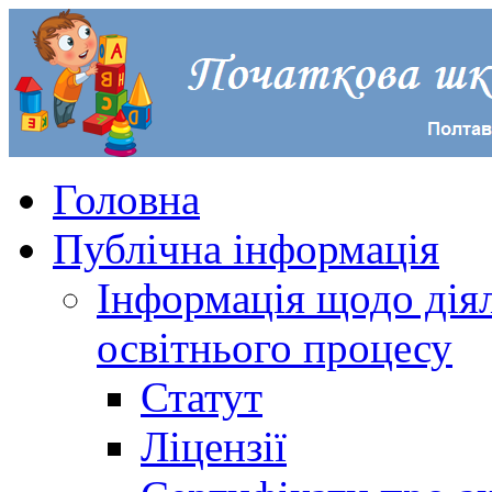
Головна
Публічна інформація
Інформація щодо діял
освітнього процесу
Статут
Ліцензії