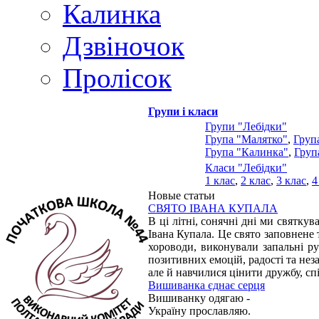
Калинка
Дзвіночок
Пролісок
Групи і класи
Групи "Лебідки"
Група "Малятко"
,
Груп
Група "Калинка"
,
Груп
Класи "Лебідки"
1 клас
,
2 клас
,
3 клас
,
4
Новые статьи
СВЯТО ІВАНА КУПАЛА
В ці літні, сонячні дні ми святку
Івана Купала. Це свято заповнене 
хороводи, виконували запальні ру
позитивних емоцій, радості та нез
але й навчилися цінити дружбу, спі
Вишиванка єднає серця
Вишиванку одягаю -
Україну прославляю.