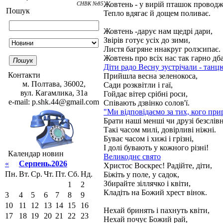
Жовтень - у вирій пташок проводж
СНВК №85
Пошук
Тепло вдягає й дощем поливає.
Жовтень -дарує нам щедрі дари,
Звірів готує усіх до зими,
Листя багряне ннакруг ролзсипає.
Жовтень про всіх нас так гарно дба
Пошук
Діти радо Весну зустрічали - танц
Контакти
Прийшла весна зеленокоса,
м. Полтава, 36002,
Сади розквітли і гаї,
вул. Кагамлика, 31а
Гойдає вітер срібні роси,
e-mail: p.shk.44@gmail.com
Співають дзвінко солов'ї.
"Ми відповідаємо за тих, кого пр
Брати наші менші чи друзі безслівн
Такі часом милі, довірливі ніжні.
Буває часом і хижі і грізні,
І долі бувають у кожного різні!
Календар новин
Великоднє свято
«
Серпень.2026
Христос Воскрес! Радійте, діти,
Пн.
Вт.
Ср.
Чт.
Пт.
Сб.
Нд.
Біжіть у поле, у садок,
Збирайте зіллячко і квіти,
1
2
Кладіть на Божий хрест вінок.
3
4
5
6
7
8
9
10
11
12
13
14
15
16
Нехай бринять і пахнуть квіти,
17
18
19
20
21
22
23
Нехай почує Божий рай,