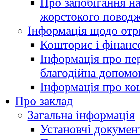
Про запобігання н
жорстокого поводж
Інформація щодо отр
Кошторис і фінансо
Інформація про пер
благодійна допомо
Інформація про ко
Про заклад
Загальна інформація
Установчі докумен