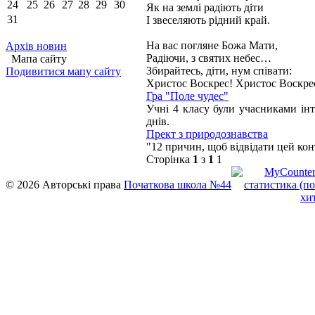
24
25
26
27
28
29
30
Як на землі радіють діти
31
І звеселяють рідний край.
На вас погляне Божа Мати,
Архів новин
Радіючи, з святих небес…
Мапа сайту
Збирайтесь, діти, нум співати:
Подивитися мапу сайту
Христос Воскрес! Христос Воскре
Гра "Поле чудес"
Учні 4 класу були учасниками інт
днів.
Прект з природознавства
"12 причин, щоб відвідати цей кон
Сторінка
1
з
1
1
© 2026 Авторські права
Початкова школа №44