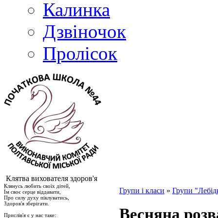
Калинка
Дзвіночок
Пролісок
Клятва вихователя здоров'я
Клянусь любить своїх дітей,
Групи і класи
»
Групи "Лебід
Їм своє серце віддавати,
Про силу духу піклуватись,
Здоров′я зберігати.
Весняна розв
Прислів′я є у нас таке: