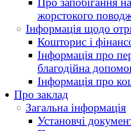
Про запобігання н
жорстокого поводж
Інформація щодо отр
Кошторис і фінансо
Інформація про пер
благодійна допомо
Інформація про ко
Про заклад
Загальна інформація
Установчі докумен