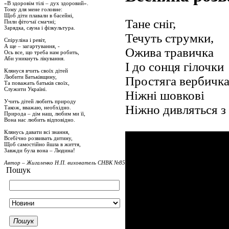
«В здоровім тілі – дух здоровий».
Тому для мене головне:
Щоб діти плавали в басейні,
Тане сніг,
Пили фіточаї смачні;
Зарядка, сауна і фізкультура.
Течуть струмки,
Спіруліна і ревіт,
А ще – загартування, -
Ожива травичка
Ось все, що треба нам робить,
Аби уникнуть лікування.
І до сонця гілочки
Клянуся вчить своїх дітей
Любити Батьківщину,
Простяга вербичка.
Та поважать батьків своїх,
Служити Україні.
Ніжні шовкові
Учить дітей любить природу
Ніжно дивляться з 
Також, вважаю, необхідно.
Природа – дім наш, любим ми її,
Вона нас любить відповідно.
Клянусь давати всі знання,
Всебічно розвивать дитину,
Щоб самостійно йшла в життя,
Завжди була вона – Людина!
Автор – Жигаленко Н.П. вихователь СНВК №85
Пошук
Пошук