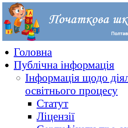
Головна
Публічна інформація
Інформація щодо діял
освітнього процесу
Статут
Ліцензії