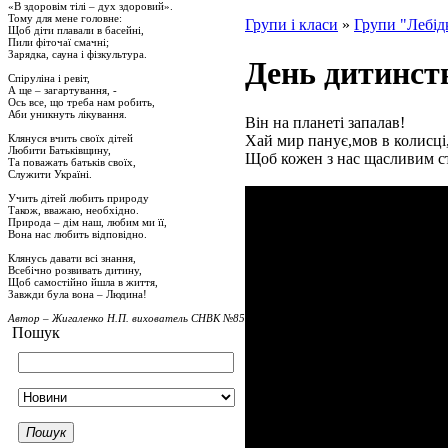
«В здоровім тілі – дух здоровий».
Тому для мене головне:
Групи і класи
»
Групи "Лебід
Щоб діти плавали в басейні,
Пили фіточаї смачні;
Зарядка, сауна і фізкультура.
День дитинст
Спіруліна і ревіт,
А ще – загартування, -
Ось все, що треба нам робить,
Аби уникнуть лікування.
Він на планеті запалав!
Хай мир панує,мов в колисці
Клянуся вчить своїх дітей
Любити Батьківщину,
Щоб кожен з нас щасливим с
Та поважать батьків своїх,
Служити Україні.
Учить дітей любить природу
Також, вважаю, необхідно.
Природа – дім наш, любим ми її,
Вона нас любить відповідно.
Клянусь давати всі знання,
Всебічно розвивать дитину,
Щоб самостійно йшла в життя,
Завжди була вона – Людина!
Автор – Жигаленко Н.П. вихователь СНВК №85
Пошук
Пошук