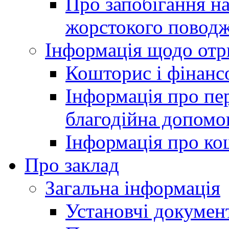
Про запобігання н
жорстокого поводж
Інформація щодо отр
Кошторис і фінансо
Інформація про пер
благодійна допомо
Інформація про ко
Про заклад
Загальна інформація
Установчі докумен