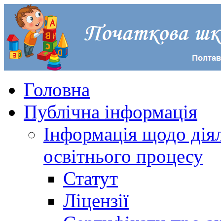
Головна
Публічна інформація
Інформація щодо діял
освітнього процесу
Статут
Ліцензії