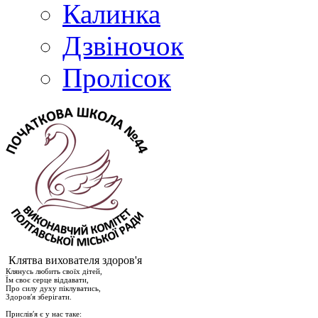
Калинка
Дзвіночок
Пролісок
Клятва вихователя здоров'я
Клянусь любить своїх дітей,
Їм своє серце віддавати,
Про силу духу піклуватись,
Здоров′я зберігати.
Прислів′я є у нас таке: