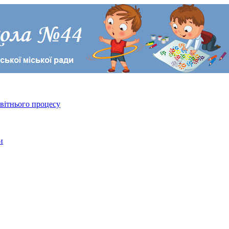
світнього процесу
и