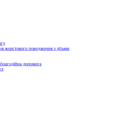
нгу
ня жорстокого поводження з дітьми
 благодійна допомога
ел