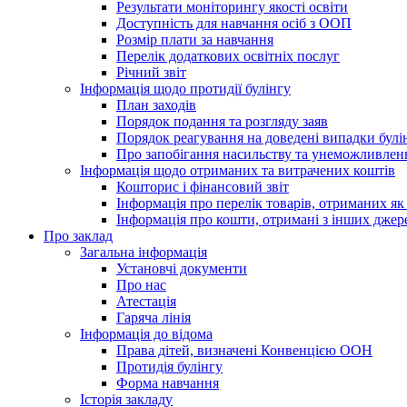
Результати моніторингу якості освіти
Доступність для навчання осіб з ООП
Розмір плати за навчання
Перелік додаткових освітніх послуг
Річний звіт
Інформація щодо протидії булінгу
План заходів
Порядок подання та розгляду заяв
Порядок реагування на доведені випадки булі
Про запобігання насильству та унеможливлен
Інформація щодо отриманих та витрачених коштів
Кошторис і фінансовий звіт
Інформація про перелік товарів, отриманих як
Інформація про кошти, отримані з інших джер
Про заклад
Загальна інформація
Установчі документи
Про нас
Атестація
Гаряча лінія
Інформація до відома
Права дітей, визначені Конвенцією ООН
Протидія булінгу
Форма навчання
Історія закладу