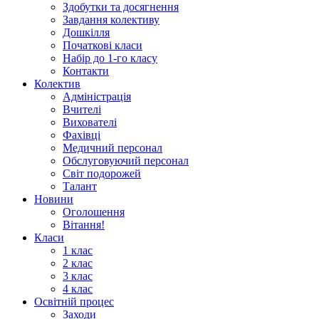
Здобутки та досягнення
Завдання колективу
Дошкілля
Початкові класи
Набір до 1-го класу
Контакти
Колектив
Адміністрація
Вчителі
Вихователі
Фахівці
Медичний персонал
Обслуговуючий персонал
Світ подорожей
Талант
Новини
Оголошення
Вітання!
Класи
1 клас
2 клас
3 клас
4 клас
Освітній процес
Заходи