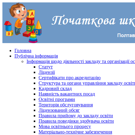
Головна
Публічна інформація
Інформація щодо діяльності закладу та організації о
Статут
Ліцензії
Сертифікати про акредитацію
Структура та органи управління закладу освіт
Кадровий склад
Наявність вакантних посад
Освітні програми
Територія обслуговування
Ліцензований обсяг
Правила прийому до закладу освіти
Правила поведінки здобувача освіти
Мова освітнього процесу
Матеріально-технічне забезпечення