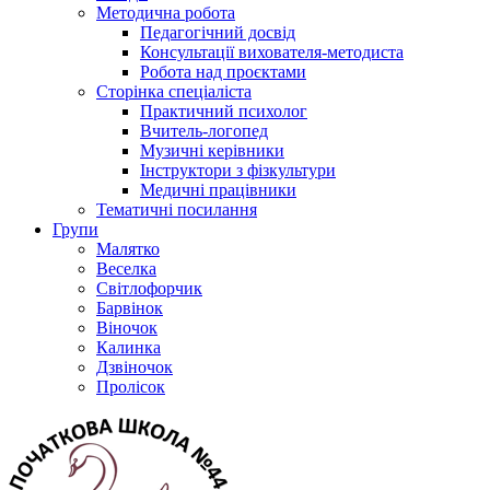
Методична робота
Педагогічний досвід
Консультації вихователя-методиста
Робота над проєктами
Сторінка спеціаліста
Практичний психолог
Вчитель-логопед
Музичні керівники
Інструктори з фізкультури
Медичні працівники
Тематичні посилання
Групи
Малятко
Веселка
Світлофорчик
Барвінок
Віночок
Калинка
Дзвіночок
Пролісок