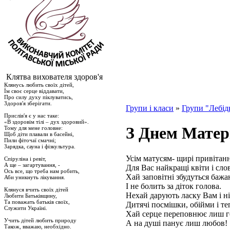
Клятва вихователя здоров'я
Клянусь любить своїх дітей,
Їм своє серце віддавати,
Про силу духу піклуватись,
Здоров′я зберігати.
Групи і класи
»
Групи "Лебід
Прислів′я є у нас таке:
«В здоровім тілі – дух здоровий».
З Днем Матер
Тому для мене головне:
Щоб діти плавали в басейні,
Пили фіточаї смачні;
Зарядка, сауна і фізкультура.
Усім матусям- щирі привітан
Спіруліна і ревіт,
А ще – загартування, -
Для Вас найкращі квіти і сло
Ось все, що треба нам робить,
Хай заповітні збудуться бажа
Аби уникнуть лікування.
І не болить за діток голова.
Клянуся вчить своїх дітей
Нехай дарують ласку Вам і ні
Любити Батьківщину,
Та поважать батьків своїх,
Дитячі посмішки, обійми і те
Служити Україні.
Хай серце переповнює лиш го
Учить дітей любить природу
А на душі панує лиш любов!
Також, вважаю, необхідно.