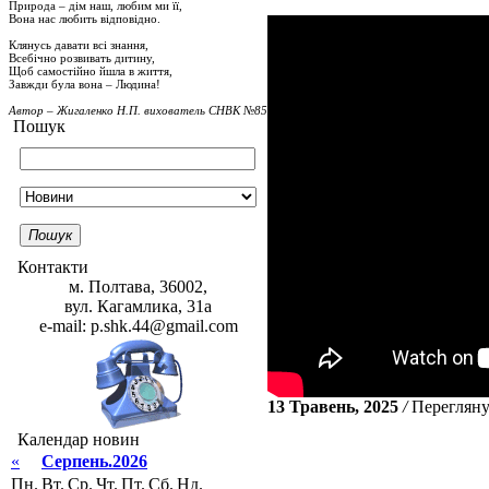
Природа – дім наш, любим ми її,
Вона нас любить відповідно.
Клянусь давати всі знання,
Всебічно розвивать дитину,
Щоб самостійно йшла в життя,
Завжди була вона – Людина!
Автор – Жигаленко Н.П. вихователь СНВК №85
Пошук
Пошук
Контакти
м. Полтава, 36002,
вул. Кагамлика, 31а
e-mail: p.shk.44@gmail.com
13 Травень, 2025
/
Перегляну
Календар новин
«
Серпень.2026
Пн.
Вт.
Ср.
Чт.
Пт.
Сб.
Нд.