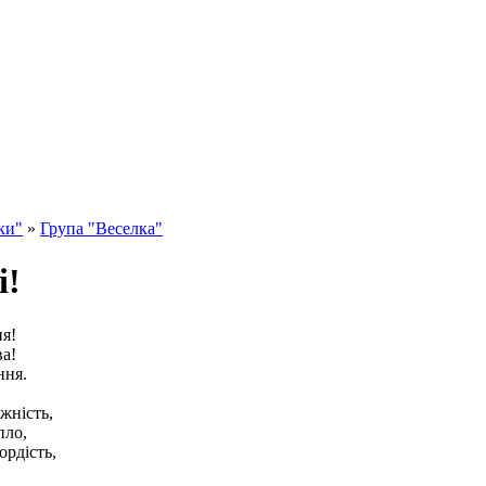
ки"
»
Група "Веселка"
і!
ня!
ва!
ння.
жність,
пло,
рдість,