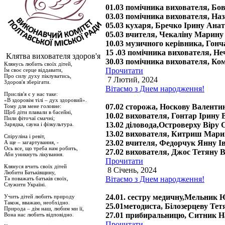
01.03 помічника вихователя, Бо
03.03 помічника вихователя, На
05.03 кухаря, Бречко Ірину Анат
05.03 вчителя, Чекаліну Марину
10.03 музичного керівника, Гон
15 .03 помічника вихователя, Н
Клятва вихователя здоров'я
30.03 помічника вихователя, Ко
Клянусь любить своїх дітей,
Прочитати
Їм своє серце віддавати,
Про силу духу піклуватись,
7 Лютий, 2024
Здоров′я зберігати.
Вітаємо з Днем народження!
Прислів′я є у нас таке:
«В здоровім тілі – дух здоровий».
07.02 сторожа, Носкову Валенти
Тому для мене головне:
Щоб діти плавали в басейні,
10.02 вихователя, Гонтар Ірину В
Пили фіточаї смачні;
13.02 діловода,Островерху Віру 
Зарядка, сауна і фізкультура.
13.02 вихователя, Китриш Мари
Спіруліна і ревіт,
23.02 вчителя, Федорчук Янну І
А ще – загартування, -
Ось все, що треба нам робить,
27.02 вихователя, Джос Тетяну 
Аби уникнуть лікування.
Прочитати
Клянуся вчить своїх дітей
8 Січень, 2024
Любити Батьківщину,
Вітаємо з Днем народження!
Та поважать батьків своїх,
Служити Україні.
24.01. сестру медичну,Мельник 
Учить дітей любить природу
Також, вважаю, необхідно.
25.01методиста, Білозерцеву Те
Природа – дім наш, любим ми її,
27.01 прибиральницю, Ситник Н
Вона нас любить відповідно.
Прочитати