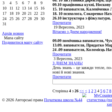
08. 10 заступника директора, 
3
4
5
6
7
8
9
09.10 працівника кухні, Носков
10
11
12
13
14
15
16
15. 10 вихователя, Каленіченко
17
18
19
20
21
22
23
18. 10 психолога, Сокоренко Нат
26.10 інструктора з фізкультури,
24
25
26
27
28
29
30
Прочитати
31
19 Вересень, 2023
Вітаємо з Днем народження!
Архів новин
Мапа сайту
09.09 помічника вихователя, Чу
Подивитися мапу сайту
13.09. вихователя, Придатко Ма
24 .09 вихователя, Коломієць Н
Прочитати
3 Вересень, 2023
З ДНЕМ ЗНАНЬ!
День знань – це завжди тепле, по
нові й нові знання.
Прочитати
Сторінка
4
з
26
<<
<
1
2
3
4
5
6
7
8
© 2026 Авторські права
Початкова школа №44