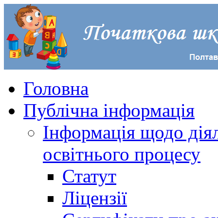
Головна
Публічна інформація
Інформація щодо діял
освітнього процесу
Статут
Ліцензії