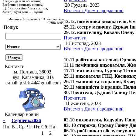
Клянусь давати всі знання,
20 Грудень, 2023
Всебічно розвивать дитину,
Щоб самостійно йшла в життя,
Вітаємо з Днем народження!
Завжди була вона – Людина!
Автор – Жигаленко Н.П. вихователь
12.12. помічника вихователя, Є
СНВК №85
25.12. сестру медичну, Деркач І
Пошук
29.12. каштеляну, Коваль Олену
Прочитати
1 Листопад, 2023
Вітаємо з Днем народження!
Пошук
10.11 робітника котельні, Орло
11.11 помічника вихователя, Ж
Контакти
17.11. вихователя, Гурлєву Тетя
м. Полтава, 36002,
25.11 вихователя ГПД, Косинськ
вул. Кагамлика, 31а
26.11 машиніста із прання, Куче
e-mail: p.shk.44@gmail.com
29.11 машиніста із прання, Пол
30.11вчителя, Дудник Галину Пе
Прочитати
11 Жовтень, 2023
Вітаємо з Днем народження!
Календар новин
02.10 вихователя, Кадуріну Ган
«
Серпень.2026
03. 10 сторожа, Орську Ганну Д
Пн.
Вт.
Ср.
Чт.
Пт.
Сб.
Нд.
06.10. робітника з обслуговува
1
2