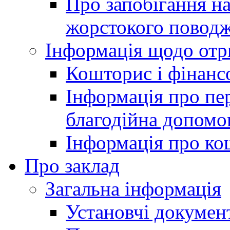
Про запобігання н
жорстокого поводж
Інформація щодо отр
Кошторис і фінансо
Інформація про пер
благодійна допомо
Інформація про ко
Про заклад
Загальна інформація
Установчі докумен