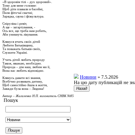
«В здоровім тілі – дух здоровий».
Тому для мене головне:
Щоб діти плавали в басейні,
Пили фіточаї смачні;
Зарядка, сауна і фізкультура.
Спіруліна і ревіт,
А ще – загартування, -
Ось все, що треба нам робить,
Аби уникнуть лікування.
Клянуся вчить своїх дітей
Любити Батьківщину,
Та поважать батьків своїх,
Служити Україні.
Учить дітей любить природу
Також, вважаю, необхідно.
Природа – дім наш, любим ми її,
Вона нас любить відповідно.
Новини
» 7.5.2026
Клянусь давати всі знання,
Всебічно розвивать дитину,
На цю дату публикацій не зн
Щоб самостійно йшла в життя,
Назад
Завжди була вона – Людина!
Автор – Жигаленко Н.П. вихователь СНВК №85
Пошук
Пошук