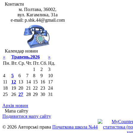
Контакти
м. Полтава, 36002,
вул. Кагамлика, 31а
e-mail: p.shk.44@gmail.com
Календар новин
«
Травень.2026
»
Пн.
Вт.
Ср.
Чт.
Пт.
Сб.
Нд.
1
2
3
4
5
6
7
8
9
10
11
12
13
14
15
16
17
18
19
20
21
22
23
24
25
26
27
28
29
30
31
Архів новин
Мапа сайту
Подивитися мапу сайту
© 2026 Авторські права
Початкова школа №44