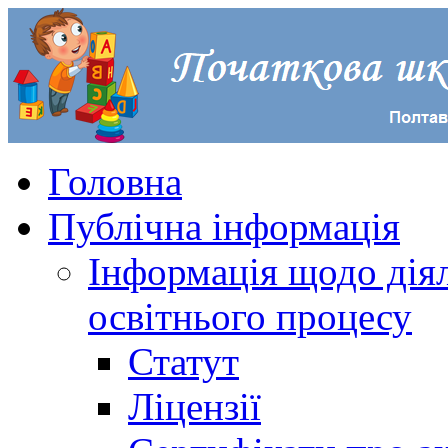
Головна
Публічна інформація
Інформація щодо діял
освітнього процесу
Статут
Ліцензії