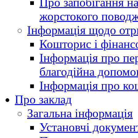
Про запобігання н
жорстокого поводж
Інформація щодо отр
Кошторис і фінансо
Інформація про пер
благодійна допомо
Інформація про ко
Про заклад
Загальна інформація
Установчі докумен