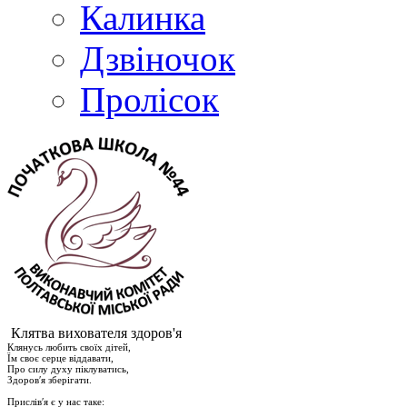
Калинка
Дзвіночок
Пролісок
Клятва вихователя здоров'я
Клянусь любить своїх дітей,
Їм своє серце віддавати,
Про силу духу піклуватись,
Здоров′я зберігати.
Прислів′я є у нас таке: