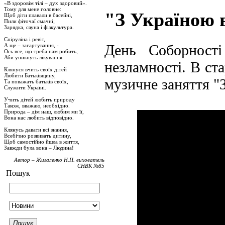
«В здоровім тілі – дух здоровий».
Тому для мене головне:
"З Україною в
Щоб діти плавали в басейні,
Пили фіточаї смачні;
Зарядка, сауна і фізкультура.
Спіруліна і ревіт,
День Соборності
А ще – загартування, -
Ось все, що треба нам робить,
Аби уникнуть лікування.
незламності. В ст
Клянуся вчить своїх дітей
Любити Батьківщину,
музичне заняття "З
Та поважать батьків своїх,
Служити Україні.
Учить дітей любить природу
Також, вважаю, необхідно.
Природа – дім наш, любим ми її,
Вона нас любить відповідно.
Клянусь давати всі знання,
Всебічно розвивать дитину,
Щоб самостійно йшла в життя,
Завжди була вона – Людина!
Автор – Жигаленко Н.П. вихователь
СНВК №85
Пошук
Пошук