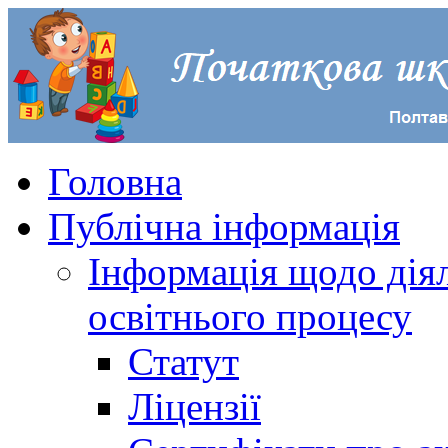
Головна
Публічна інформація
Інформація щодо діял
освітнього процесу
Статут
Ліцензії