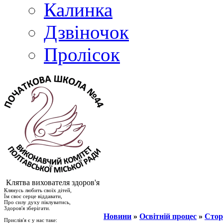
Калинка
Дзвіночок
Пролісок
Клятва вихователя здоров'я
Клянусь любить своїх дітей,
Їм своє серце віддавати,
Про силу духу піклуватись,
Здоров′я зберігати.
Новини
»
Освітній процес
»
Стор
Прислів′я є у нас таке: