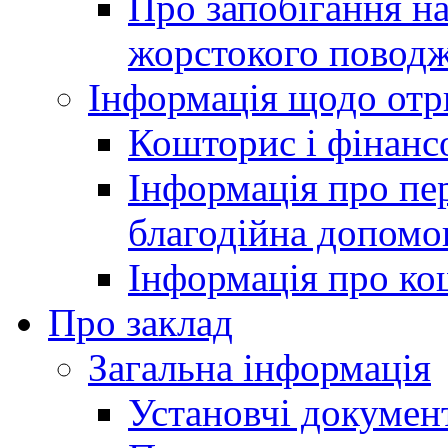
Про запобігання н
жорстокого поводж
Інформація щодо отр
Кошторис і фінансо
Інформація про пер
благодійна допомо
Інформація про ко
Про заклад
Загальна інформація
Установчі докумен