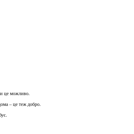
ли це можливо.
дома – це теж добро.
бує.