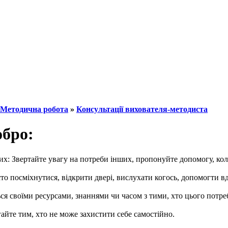
Методична робота
»
Консультації вихователя-методиста
обро:
х: Звертайте увагу на потреби інших, пропонуйте допомогу, ко
то посміхнутися, відкрити двері, вислухати когось, допомогти в
ться своїми ресурсами, знаннями чи часом з тими, хто цього потре
йте тим, хто не може захистити себе самостійно.