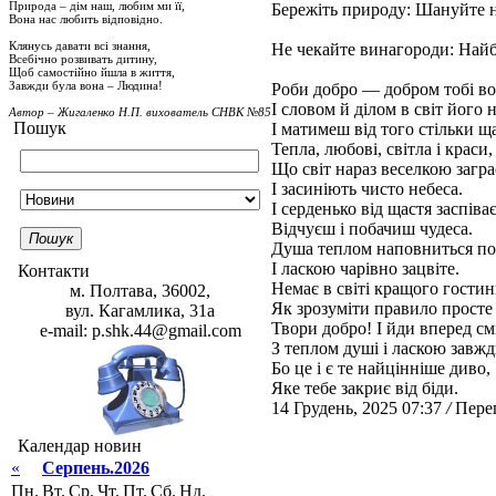
Природа – дім наш, любим ми її,
Бережіть природу: Шануйте н
Вона нас любить відповідно.
Клянусь давати всі знання,
Не чекайте винагороди: Найб
Всебічно розвивать дитину,
Щоб самостійно йшла в життя,
Завжди була вона – Людина!
Роби добро — добром тобі во
І словом й ділом в світ його 
Автор – Жигаленко Н.П. вихователь СНВК №85
Пошук
І матимеш від того стільки ща
Тепла, любові, світла і краси,
Що світ нараз веселкою загра
І засиніють чисто небеса.
І серденько від щастя заспіває
Відчуєш і побачиш чудеса.
Пошук
Душа теплом наповниться по
І ласкою чарівно зацвіте.
Контакти
Немає в світі кращого гостин
м. Полтава, 36002,
Як зрозуміти правило прост
вул. Кагамлика, 31а
Твори добро! І йди вперед см
e-mail: p.shk.44@gmail.com
З теплом душі і ласкою завжд
Бо це і є те найцінніше диво,
Яке тебе закриє від біди.
14 Грудень, 2025 07:37
/
Перег
Календар новин
«
Серпень.2026
Пн.
Вт.
Ср.
Чт.
Пт.
Сб.
Нд.