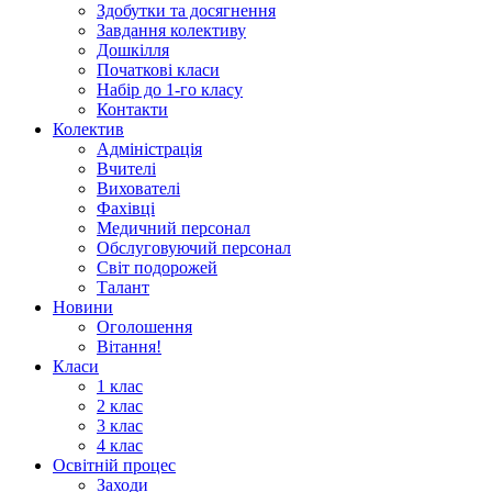
Здобутки та досягнення
Завдання колективу
Дошкілля
Початкові класи
Набір до 1-го класу
Контакти
Колектив
Адміністрація
Вчителі
Вихователі
Фахівці
Медичний персонал
Обслуговуючий персонал
Світ подорожей
Талант
Новини
Оголошення
Вітання!
Класи
1 клас
2 клас
3 клас
4 клас
Освітній процес
Заходи