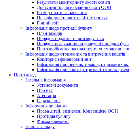
Результати моніторингу якості освіти
Доступність для навчання осіб з ООП
Розмір плати за навчання
Перелік додаткових освітніх послуг
Річний звіт
Інформація щодо протидії булінгу
План заходів
Порядок подання та розгляду заяв
Порядок реагування на доведені випадки булі
Про запобігання насильству та унеможливлен
Інформація щодо отриманих та витрачених коштів
Кошторис і фінансовий звіт
Інформація про перелік товарів, отриманих як
Інформація про кошти, отримані з інших джер
Про заклад
Загальна інформація
Установчі документи
Про нас
Атестація
Гаряча лінія
Інформація до відома
Права дітей, визначені Конвенцією ООН
Протидія булінгу
Форма навчання
Історія закладу