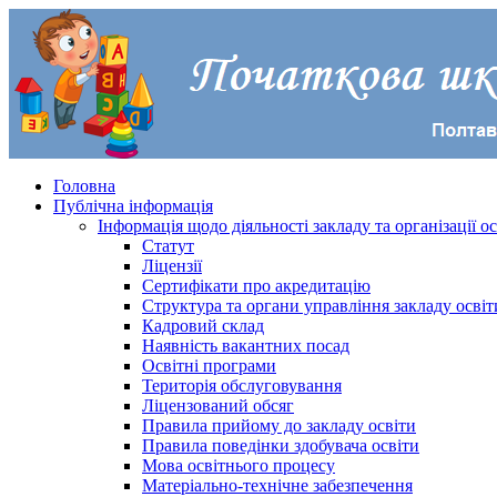
Головна
Публічна інформація
Інформація щодо діяльності закладу та організації о
Статут
Ліцензії
Сертифікати про акредитацію
Структура та органи управління закладу освіт
Кадровий склад
Наявність вакантних посад
Освітні програми
Територія обслуговування
Ліцензований обсяг
Правила прийому до закладу освіти
Правила поведінки здобувача освіти
Мова освітнього процесу
Матеріально-технічне забезпечення