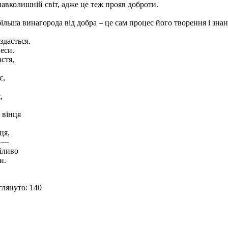
авколишній світ, адже це теж прояв доброти.
ільша винагорода від добра – це сам процес його творення і зна
здасться.
неси.
стя,
є,
,
 вінця
ця,
е —
іливо
и.
лянуто: 140