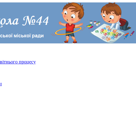
світнього процесу
и