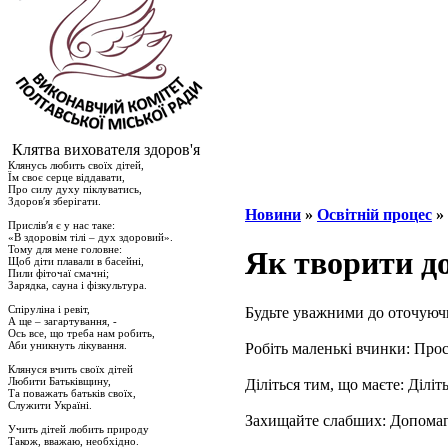
Клятва вихователя здоров'я
Клянусь любить своїх дітей,
Їм своє серце віддавати,
Про силу духу піклуватись,
Здоров′я зберігати.
Новини
»
Освітній процес
»
Прислів′я є у нас таке:
«В здоровім тілі – дух здоровий».
Тому для мене головне:
Як творити д
Щоб діти плавали в басейні,
Пили фіточаї смачні;
Зарядка, сауна і фізкультура.
Спіруліна і ревіт,
Будьте уважними до оточуючи
А ще – загартування, -
Ось все, що треба нам робить,
Аби уникнуть лікування.
Робіть маленькі вчинки: Прос
Клянуся вчить своїх дітей
Любити Батьківщину,
Діліться тим, що маєте: Ділі
Та поважать батьків своїх,
Служити Україні.
Захищайте слабших: Допомага
Учить дітей любить природу
Також, вважаю, необхідно.