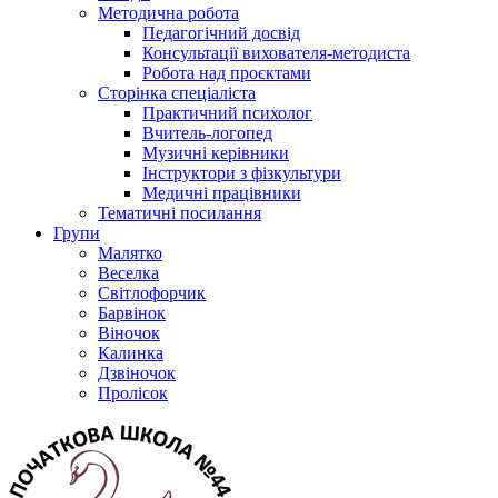
Методична робота
Педагогічний досвід
Консультації вихователя-методиста
Робота над проєктами
Сторінка спеціаліста
Практичний психолог
Вчитель-логопед
Музичні керівники
Інструктори з фізкультури
Медичні працівники
Тематичні посилання
Групи
Малятко
Веселка
Світлофорчик
Барвінок
Віночок
Калинка
Дзвіночок
Пролісок