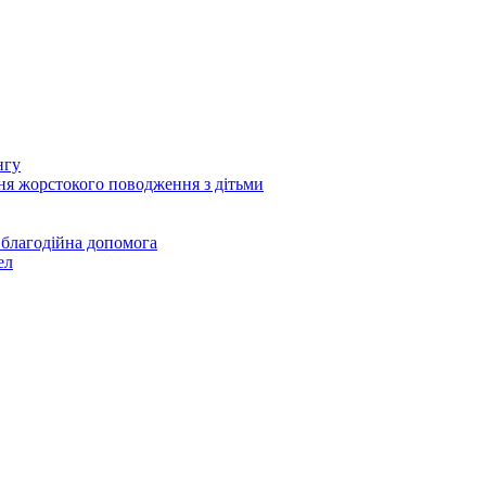
нгу
ня жорстокого поводження з дітьми
 благодійна допомога
ел