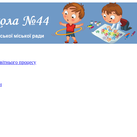
світнього процесу
и