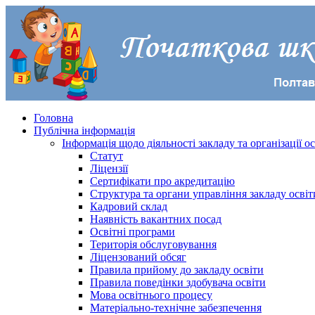
Головна
Публічна інформація
Інформація щодо діяльності закладу та організації о
Статут
Ліцензії
Сертифікати про акредитацію
Структура та органи управління закладу освіт
Кадровий склад
Наявність вакантних посад
Освітні програми
Територія обслуговування
Ліцензований обсяг
Правила прийому до закладу освіти
Правила поведінки здобувача освіти
Мова освітнього процесу
Матеріально-технічне забезпечення