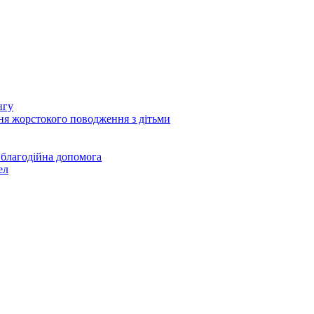
нгу
ня жорстокого поводження з дітьми
 благодійна допомога
ел