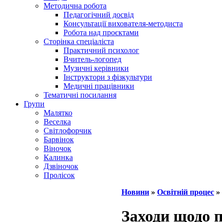
Методична робота
Педагогічний досвід
Консультації вихователя-методиста
Робота над проєктами
Сторінка спеціаліста
Практичний психолог
Вчитель-логопед
Музичні керівники
Інструктори з фізкультури
Медичні працівники
Тематичні посилання
Групи
Малятко
Веселка
Світлофорчик
Барвінок
Віночок
Калинка
Дзвіночок
Пролісок
Новини
»
Освітній процес
»
Заходи щодо 