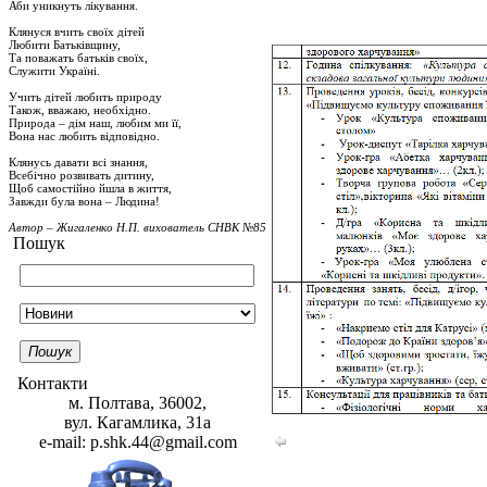
Аби уникнуть лікування.
Клянуся вчить своїх дітей
Любити Батьківщину,
Та поважать батьків своїх,
Служити Україні.
Учить дітей любить природу
Також, вважаю, необхідно.
Природа – дім наш, любим ми її,
Вона нас любить відповідно.
Клянусь давати всі знання,
Всебічно розвивать дитину,
Щоб самостійно йшла в життя,
Завжди була вона – Людина!
Автор – Жигаленко Н.П. вихователь СНВК №85
Пошук
Пошук
Контакти
м. Полтава, 36002,
вул. Кагамлика, 31а
e-mail: p.shk.44@gmail.com