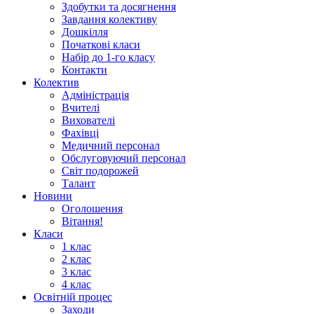
Здобутки та досягнення
Завдання колективу
Дошкілля
Початкові класи
Набір до 1-го класу
Контакти
Колектив
Адміністрація
Вчителі
Вихователі
Фахівці
Медичний персонал
Обслуговуючий персонал
Світ подорожей
Талант
Новини
Оголошення
Вітання!
Класи
1 клас
2 клас
3 клас
4 клас
Освітній процес
Заходи