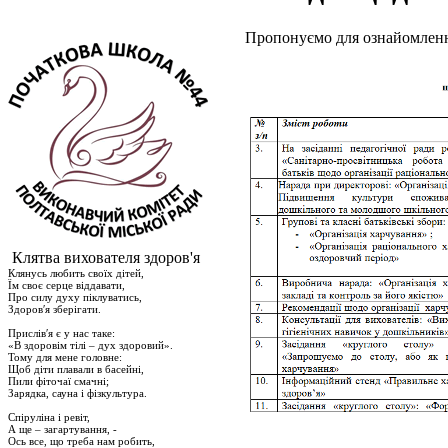
Пропонуємо для ознайомленн
Клятва вихователя здоров'я
Клянусь любить своїх дітей,
Їм своє серце віддавати,
Про силу духу піклуватись,
Здоров′я зберігати.
Прислів′я є у нас таке:
«В здоровім тілі – дух здоровий».
Тому для мене головне:
Щоб діти плавали в басейні,
Пили фіточаї смачні;
Зарядка, сауна і фізкультура.
Спіруліна і ревіт,
А ще – загартування, -
Ось все, що треба нам робить,