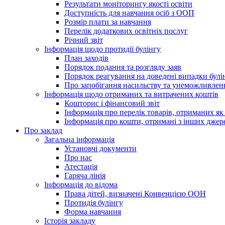
Результати моніторингу якості освіти
Доступність для навчання осіб з ООП
Розмір плати за навчання
Перелік додаткових освітніх послуг
Річний звіт
Інформація щодо протидії булінгу
План заходів
Порядок подання та розгляду заяв
Порядок реагування на доведені випадки булі
Про запобігання насильству та унеможливлен
Інформація щодо отриманих та витрачених коштів
Кошторис і фінансовий звіт
Інформація про перелік товарів, отриманих як
Інформація про кошти, отримані з інших джер
Про заклад
Загальна інформація
Установчі документи
Про нас
Атестація
Гаряча лінія
Інформація до відома
Права дітей, визначені Конвенцією ООН
Протидія булінгу
Форма навчання
Історія закладу