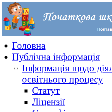
Головна
Публічна інформація
Інформація щодо діял
освітнього процесу
Статут
Ліцензії