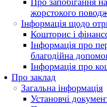
Про запобігання н
жорстокого поводж
Інформація щодо отр
Кошторис і фінансо
Інформація про пер
благодійна допомо
Інформація про ко
Про заклад
Загальна інформація
Установчі докумен