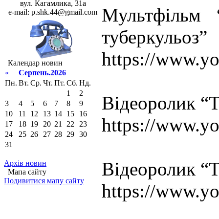
вул. Кагамлика, 31а
Мультфільм 
e-mail: p.shk.44@gmail.com
туберкульоз”
https://www.
Календар новин
«
Серпень.2026
Пн.
Вт.
Ср.
Чт.
Пт.
Сб.
Нд.
1
2
Відеоролик “Т
3
4
5
6
7
8
9
10
11
12
13
14
15
16
https://www.
17
18
19
20
21
22
23
24
25
26
27
28
29
30
31
Відеоролик “Т
Архів новин
Мапа сайту
Подивитися мапу сайту
https://www.