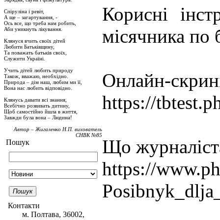
Корисні інст
Спіруліна і ревіт,
А ще – загартування, -
Ось все, що треба нам робить,
місячника по 
Аби уникнуть лікування.
Клянуся вчить своїх дітей
Любити Батьківщину,
Та поважать батьків своїх,
Служити Україні.
Учить дітей любить природу
Онлайн-скрині
Також, вважаю, необхідно.
Природа – дім наш, любим ми її,
Вона нас любить відповідно.
https://tbtest.p
Клянусь давати всі знання,
Всебічно розвивать дитину,
Щоб самостійно йшла в життя,
Завжди була вона – Людина!
Автор – Жигаленко Н.П. вихователь
СНВК №85
Що журналіста
Пошук
https://www.phc
Posibnyk_dlja
Пошук
Контакти
м. Полтава, 36002,