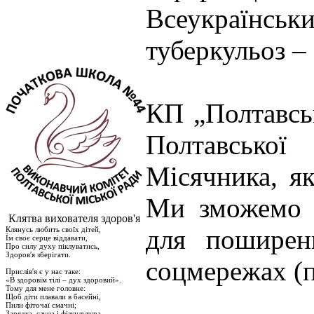
Всеукраїнсь
туберкульоз – 
КП „Полтавсь
Полтавсько
Місячника, я
Ми зможемо п
Клятва вихователя здоров'я
для поширен
Клянусь любить своїх дітей,
Їм своє серце віддавати,
Про силу духу піклуватись,
Здоров′я зберігати.
соцмережах (п
Прислів′я є у нас таке:
«В здоровім тілі – дух здоровий».
Тому для мене головне:
Щоб діти плавали в басейні,
Пили фіточаї смачні;
Зарядка, сауна і фізкультура.