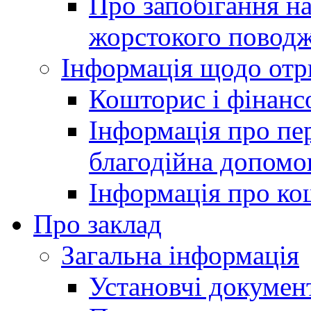
Про запобігання н
жорстокого поводж
Інформація щодо отр
Кошторис і фінансо
Інформація про пер
благодійна допомо
Інформація про ко
Про заклад
Загальна інформація
Установчі докумен