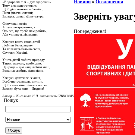
Новини
»
Оголошення
«В здоровім тілі – дух здоровий».
Тому для мене головне:
Щоб діти плавали в басейні,
Пили фіточаї смачні;
Зверніть уваг
Зарядка, сауна і фізкультура.
Спіруліна і ревіт,
А ще – загартування, -
Попередження!
Ось все, що треба нам робить,
Аби уникнуть лікування.
Клянуся вчить своїх дітей
Любити Батьківщину,
Та поважать батьків своїх,
Служити Україні.
Учить дітей любить природу
Також, вважаю, необхідно.
Природа – дім наш, любим ми її,
Вона нас любить відповідно.
Клянусь давати всі знання,
Всебічно розвивать дитину,
Щоб самостійно йшла в життя,
Завжди була вона – Людина!
Автор – Жигаленко Н.П. вихователь СНВК №85
Пошук
Пошук