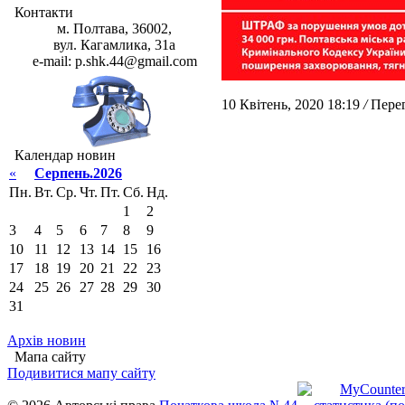
Контакти
м. Полтава, 36002,
вул. Кагамлика, 31а
e-mail: p.shk.44@gmail.com
10 Квітень, 2020 18:19
/
Перег
Календар новин
«
Серпень.2026
Пн.
Вт.
Ср.
Чт.
Пт.
Сб.
Нд.
1
2
3
4
5
6
7
8
9
10
11
12
13
14
15
16
17
18
19
20
21
22
23
24
25
26
27
28
29
30
31
Архів новин
Мапа сайту
Подивитися мапу сайту