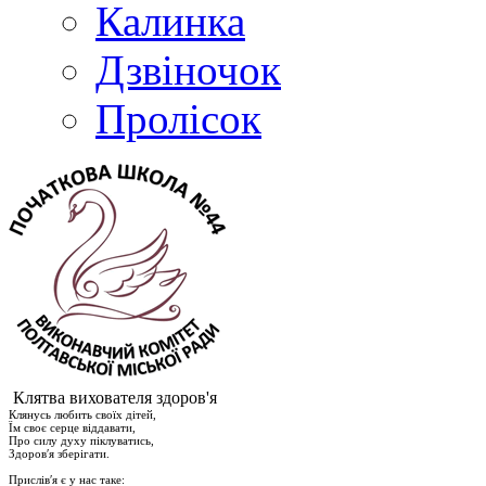
Калинка
Дзвіночок
Пролісок
Клятва вихователя здоров'я
Клянусь любить своїх дітей,
Їм своє серце віддавати,
Про силу духу піклуватись,
Здоров′я зберігати.
Прислів′я є у нас таке: