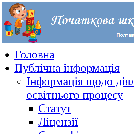
Головна
Публічна інформація
Інформація щодо діял
освітнього процесу
Статут
Ліцензії