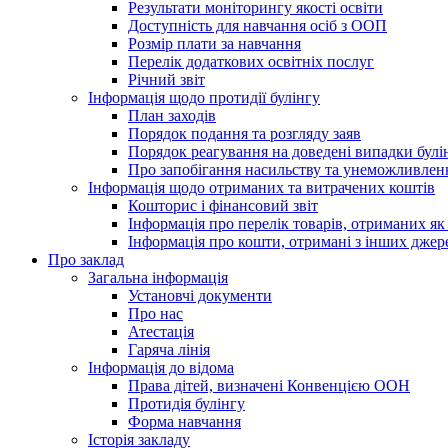
Результати моніторингу якості освіти
Доступність для навчання осіб з ООП
Розмір плати за навчання
Перелік додаткових освітніх послуг
Річний звіт
Інформація щодо протидії булінгу
План заходів
Порядок подання та розгляду заяв
Порядок реагування на доведені випадки булі
Про запобігання насильству та унеможливлен
Інформація щодо отриманих та витрачених коштів
Кошторис і фінансовий звіт
Інформація про перелік товарів, отриманих як
Інформація про кошти, отримані з інших джер
Про заклад
Загальна інформація
Установчі документи
Про нас
Атестація
Гаряча лінія
Інформація до відома
Права дітей, визначені Конвенцією ООН
Протидія булінгу
Форма навчання
Історія закладу