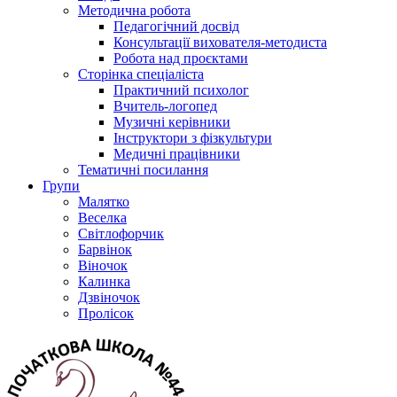
Методична робота
Педагогічний досвід
Консультації вихователя-методиста
Робота над проєктами
Сторінка спеціаліста
Практичний психолог
Вчитель-логопед
Музичні керівники
Інструктори з фізкультури
Медичні працівники
Тематичні посилання
Групи
Малятко
Веселка
Світлофорчик
Барвінок
Віночок
Калинка
Дзвіночок
Пролісок