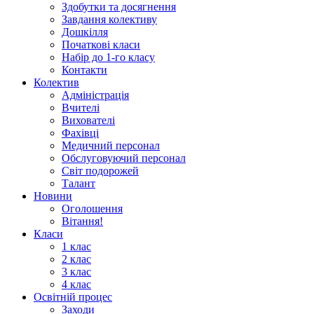
Здобутки та досягнення
Завдання колективу
Дошкілля
Початкові класи
Набір до 1-го класу
Контакти
Колектив
Адміністрація
Вчителі
Вихователі
Фахівці
Медичний персонал
Обслуговуючий персонал
Світ подорожей
Талант
Новини
Оголошення
Вітання!
Класи
1 клас
2 клас
3 клас
4 клас
Освітній процес
Заходи