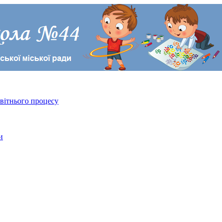
світнього процесу
и