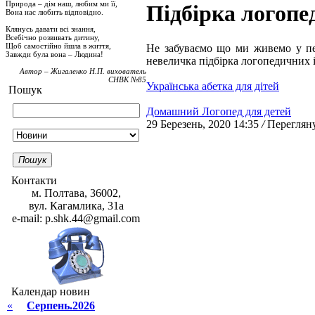
Природа – дім наш, любим ми її,
Підбірка логопе
Вона нас любить відповідно.
Клянусь давати всі знання,
Всебічно розвивать дитину,
Щоб самостійно йшла в життя,
Не забуваємо що ми живемо у пер
Завжди була вона – Людина!
невеличка підбірка логопедичних і
Автор – Жигаленко Н.П. вихователь
СНВК №85
Українська абетка для дітей
Пошук
Домашний Логопед для детей
29 Березень, 2020 14:35
/
Перегляну
Пошук
Контакти
м. Полтава, 36002,
вул. Кагамлика, 31а
e-mail: p.shk.44@gmail.com
Календар новин
«
Серпень.2026