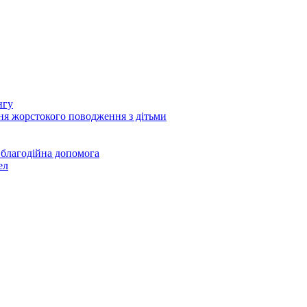
нгу
ня жорстокого поводження з дітьми
 благодійна допомога
ел