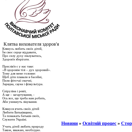
Клятва вихователя здоров'я
Клянусь любить своїх дітей,
Їм своє серце віддавати,
Про силу духу піклуватись,
Здоров′я зберігати.
Прислів′я є у нас таке:
«В здоровім тілі – дух здоровий».
Тому для мене головне:
Щоб діти плавали в басейні,
Пили фіточаї смачні;
Зарядка, сауна і фізкультура.
Спіруліна і ревіт,
А ще – загартування, -
Ось все, що треба нам робить,
Аби уникнуть лікування.
Клянуся вчить своїх дітей
Любити Батьківщину,
Та поважать батьків своїх,
Служити Україні.
Новини
»
Освітній процес
»
Стор
Учить дітей любить природу
Також, вважаю, необхідно.