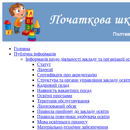
Головна
Публічна інформація
Інформація щодо діяльності закладу та організації о
Статут
Ліцензії
Сертифікати про акредитацію
Структура та органи управління закладу освіт
Кадровий склад
Наявність вакантних посад
Освітні програми
Територія обслуговування
Ліцензований обсяг
Правила прийому до закладу освіти
Правила поведінки здобувача освіти
Мова освітнього процесу
Матеріально-технічне забезпечення