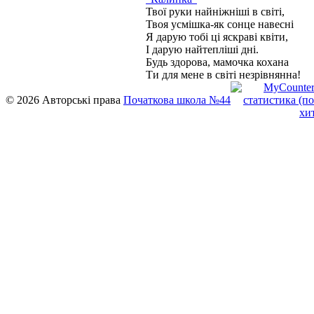
Твої руки найніжніші в світі,
Твоя усмішка-як сонце навесні
Я дарую тобі ці яскраві квіти,
І дарую найтепліші дні.
Будь здорова, мамочка кохана
Ти для мене в світі незрівнянна!
© 2026 Авторські права
Початкова школа №44