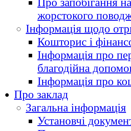
Про запобігання н
жорстокого поводж
Інформація щодо отр
Кошторис і фінансо
Інформація про пер
благодійна допомо
Інформація про ко
Про заклад
Загальна інформація
Установчі докумен