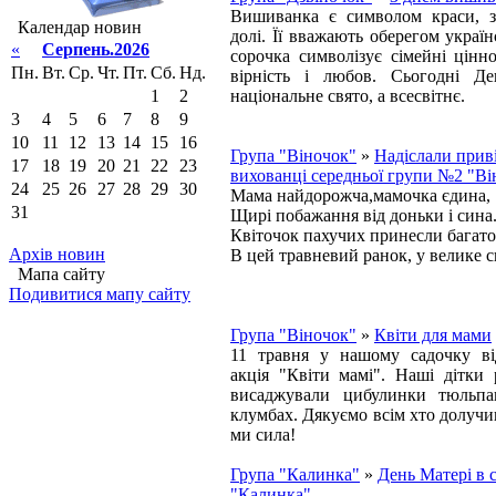
Вишиванка є символом краси, зд
Календар новин
долі. Її вважають оберегом україн
«
Серпень.2026
сорочка символізує сімейні цінно
Пн.
Вт.
Ср.
Чт.
Пт.
Сб.
Нд.
вірність і любов. Сьогодні Д
1
2
національне свято, а всесвітнє.
3
4
5
6
7
8
9
10
11
12
13
14
15
16
Група "Віночок"
»
Надіслали прив
17
18
19
20
21
22
23
вихованці середньої групи №2 "Ві
24
25
26
27
28
29
30
Мама найдорожча,мамочка єдина,
31
Щирі побажання від доньки і сина
Квіточок пахучих принесли багато
Архів новин
В цей травневий ранок, у велике с
Мапа сайту
Подивитися мапу сайту
Група "Віночок"
»
Квіти для мами
11 травня у нашому садочку від
акція "Квіти мамі". Наші дітки
висаджували цибулинки тюльпа
клумбах. Дякуємо всім хто долучив
ми сила!
Група "Калинка"
»
День Матері в 
"Калинка"