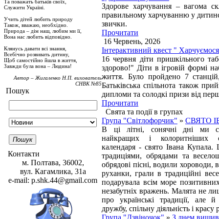
Та поважать батьків своїх,
Здорове харчування – вагома ск
Служити Україні.
правильному харчуванню у дитинств
Учить дітей любить природу
звички.
Також, вважаю, необхідно.
Природа – дім наш, любим ми її,
Прочитати
Вона нас любить відповідно.
16 Червень, 2026
Клянусь давати всі знання,
Інтерактивний квест " Харчуємося
Всебічно розвивать дитину,
16 червня діти пришкільного таб
Щоб самостійно йшла в життя,
Завжди була вона – Людина!
здорово!" Діти в ігровій формі н
життя. Було пройдено 7 станцій
Автор – Жигаленко Н.П. вихователь
СНВК №85
Батьківська спільнота також при
Пошук
дипломи та солодкі призи від пер
Прочитати
Свята та події в групах
Група "Світлофорчик"
»
СВЯТО 
В ці літні, сонячні дні ми с
найкращих і колоритніших с
Пошук
календаря - свято Івана Купала. 
Контакти
традиціями, обрядами та весело
м. Полтава, 36002,
обрядові пісні, водили хороводи, 
вул. Кагамлика, 31а
руханки, грали в традиційні весе
e-mail: p.shk.44@gmail.com
подарувала всім море позитивних 
незабутніх вражень. Малята не ли
про українські традиції, але й
дружбу, спільну діяльність і красу 
Група "Дзвіночок"
»
З днем вишив