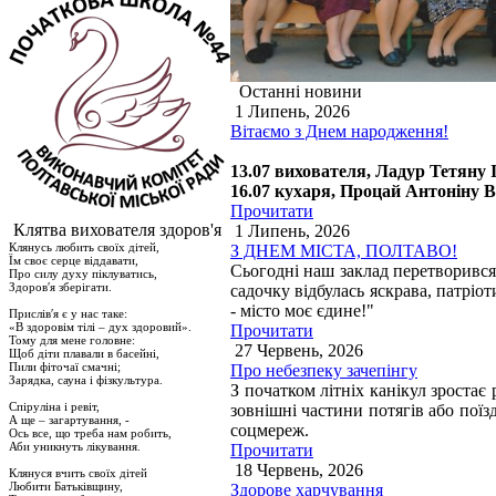
Останні новини
1 Липень, 2026
Вітаємо з Днем народження!
13.07 вихователя, Ладур Тетяну 
16.07 кухаря, Процай Антоніну В
Прочитати
Клятва вихователя здоров'я
1 Липень, 2026
Клянусь любить своїх дітей,
З ДНЕМ МІСТА, ПОЛТАВО!
Їм своє серце віддавати,
Сьогодні наш заклад перетворився
Про силу духу піклуватись,
Здоров′я зберігати.
садочку відбулась яскрава, патріо
- місто моє єдине!"
Прислів′я є у нас таке:
«В здоровім тілі – дух здоровий».
Прочитати
Тому для мене головне:
27 Червень, 2026
Щоб діти плавали в басейні,
Пили фіточаї смачні;
Про небезпеку зачепінгу
Зарядка, сауна і фізкультура.
З початком літніх канікул зростає 
Спіруліна і ревіт,
зовнішні частини потягів або поїз
А ще – загартування, -
соцмереж.
Ось все, що треба нам робить,
Аби уникнуть лікування.
Прочитати
18 Червень, 2026
Клянуся вчить своїх дітей
Любити Батьківщину,
Здорове харчування