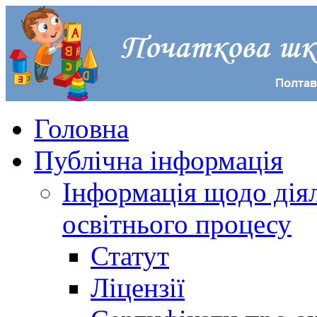
Головна
Публічна інформація
Інформація щодо діял
освітнього процесу
Статут
Ліцензії