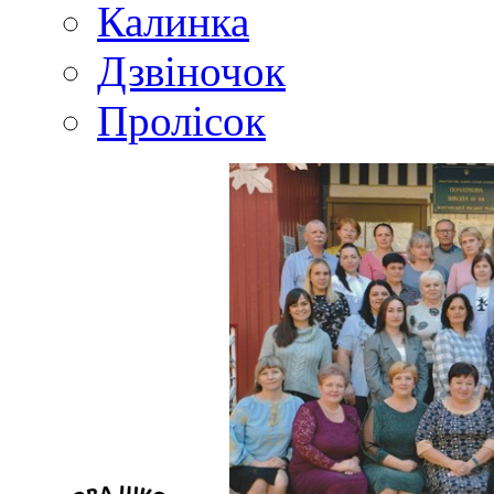
Калинка
Дзвіночок
Пролісок